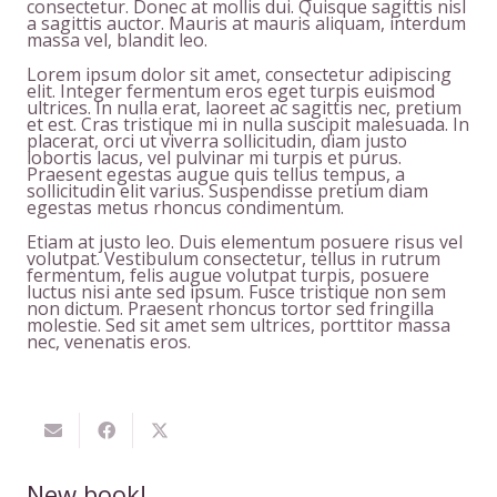
consectetur. Donec at mollis dui. Quisque sagittis nisl
a sagittis auctor. Mauris at mauris aliquam, interdum
massa vel, blandit leo.
Lorem ipsum dolor sit amet, consectetur adipiscing
elit. Integer fermentum eros eget turpis euismod
ultrices. In nulla erat, laoreet ac sagittis nec, pretium
et est. Cras tristique mi in nulla suscipit malesuada. In
placerat, orci ut viverra sollicitudin, diam justo
lobortis lacus, vel pulvinar mi turpis et purus.
Praesent egestas augue quis tellus tempus, a
sollicitudin elit varius. Suspendisse pretium diam
egestas metus rhoncus condimentum.
Etiam at justo leo. Duis elementum posuere risus vel
volutpat. Vestibulum consectetur, tellus in rutrum
fermentum, felis augue volutpat turpis, posuere
luctus nisi ante sed ipsum. Fusce tristique non sem
non dictum. Praesent rhoncus tortor sed fringilla
molestie. Sed sit amet sem ultrices, porttitor massa
nec, venenatis eros.
New book!