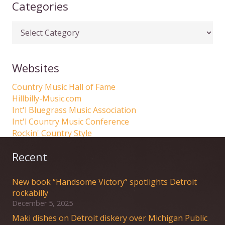
Categories
Categories
Websites
Country Music Hall of Fame
Hillbilly-Music.com
Int'l Bluegrass Music Association
Int'l Country Music Conference
Rockin' Country Style
Recent
New book “Handsome Victory” spotlights Detroit
rockabilly
December 5, 2025
Maki dishes on Detroit diskery over Michigan Public