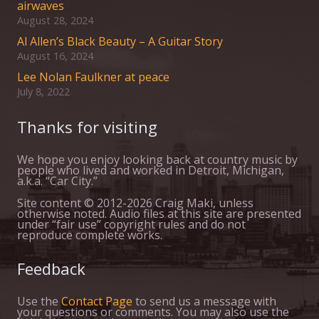
airwaves
August 28, 2024
Al Allen’s Black Beauty – A Guitar Story
August 16, 2024
Lee Nolan Faulkner at peace
July 8, 2022
Thanks for visiting
We hope you enjoy looking back at country music by
people who lived and worked in Detroit, Michigan,
a.k.a. “Car City.”
Site content © 2012-2026 Craig Maki, unless
otherwise noted. Audio files at this site are presented
under “fair use” copyright rules and do not
reproduce complete works.
Feedback
Use the
Contact Page
to send us a message with
your questions or comments. You may also use the