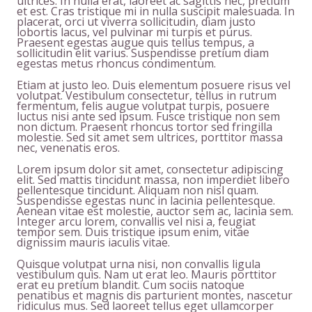
ultrices. In nulla erat, laoreet ac sagittis nec, pretium
et est. Cras tristique mi in nulla suscipit malesuada. In
placerat, orci ut viverra sollicitudin, diam justo
lobortis lacus, vel pulvinar mi turpis et purus.
Praesent egestas augue quis tellus tempus, a
sollicitudin elit varius. Suspendisse pretium diam
egestas metus rhoncus condimentum.
Etiam at justo leo. Duis elementum posuere risus vel
volutpat. Vestibulum consectetur, tellus in rutrum
fermentum, felis augue volutpat turpis, posuere
luctus nisi ante sed ipsum. Fusce tristique non sem
non dictum. Praesent rhoncus tortor sed fringilla
molestie. Sed sit amet sem ultrices, porttitor massa
nec, venenatis eros.
Lorem ipsum dolor sit amet, consectetur adipiscing
elit. Sed mattis tincidunt massa, non imperdiet libero
pellentesque tincidunt. Aliquam non nisl quam.
Suspendisse egestas nunc in lacinia pellentesque.
Aenean vitae est molestie, auctor sem ac, lacinia sem.
Integer arcu lorem, convallis vel nisi a, feugiat
tempor sem. Duis tristique ipsum enim, vitae
dignissim mauris iaculis vitae.
Quisque volutpat urna nisi, non convallis ligula
vestibulum quis. Nam ut erat leo. Mauris porttitor
erat eu pretium blandit. Cum sociis natoque
penatibus et magnis dis parturient montes, nascetur
ridiculus mus. Sed laoreet tellus eget ullamcorper